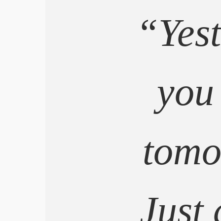
“Yes
you
tomo
Just 