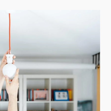
sum dolor sit amet,
“Lorem ipsum dolor sit amet,
r adipiscing elit. Ut elit
consectetur adipiscing elit. Ut e
ctus nec ullamcorper mattis,
tellus, luctus nec ullamcorper 
apibus leo”
pulvinar dapibus leo”
Alex Palo
John Doe
OWNER, EAGLE
ACCOUNTANT, COLIBR