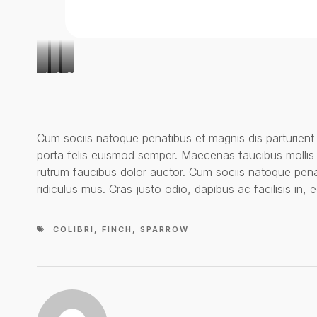
Aenean
Consectetur
Sit
Mattis
Dapibus
Ornare
Cum sociis natoque penatibus et magnis dis parturient 
porta felis euismod semper. Maecenas faucibus mollis 
rutrum faucibus dolor auctor. Cum sociis natoque pena
ridiculus mus. Cras justo odio, dapibus ac facilisis in
COLIBRI
,
FINCH
,
SPARROW