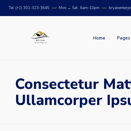
Tel: (+1) 301-323-3645
Mon → Sat : 6am-10pm
bryanenterp
Home
Pages
Consectetur Mat
Ullamcorper Ip