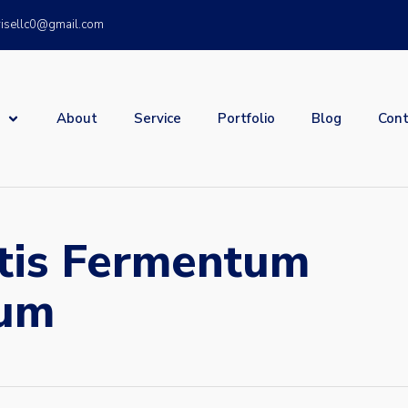
risellc0@gmail.com
About
Service
Portfolio
Blog
Cont
tis Fermentum
sum