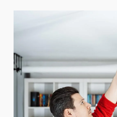
“Lorem ip
consectetu
tellus, lu
pulvinar d