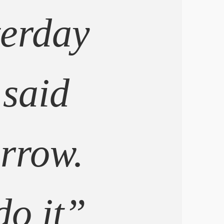
terday
 said
rrow.
do it”