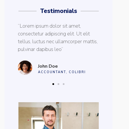
Testimonials
“Lorem ipsum dolor sit amet,
“Lorem ipsu
lit
consectetur adipiscing elit. Ut elit
consectetur a
mattis,
tellus, luctus nec ullamcorper mattis,
tellus, luct
pulvinar dapibus leo”
pulvinar dap
Max Powell
Al
I
CEO, FALCON
OW